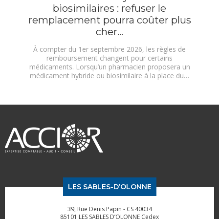
biosimilaires : refuser le
remplacement pourra coûter plus
cher…
À compter du 1er septembre 2026, les règles de
remboursement changent pour certains
médicaments. Lorsqu’un pharmacien proposera un
médicament hybride ou biosimilaire à la place du…
LES SABLES-D’OLONNE
39, Rue Denis Papin - CS 40034
85101 LES SABLES D’OLONNE Cedex