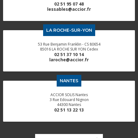
02 51 95 07 48
lessables@accior.fr
LA ROCHE-SUR-YON
53 Rue Benjamin Franklin - CS 80654
85016 LA ROCHE SUR YON Cedex
02 51 37 10 14
laroche@accior.fr
NANTES
ACCIOR SOLIS Nantes
3 Rue Edouard Nignon
44300 Nantes
02 51 13 22 13