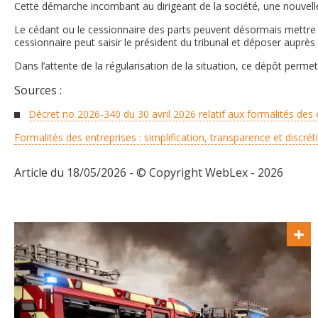
Cette démarche incombant au dirigeant de la société, une nouvelle
Le cédant ou le cessionnaire des parts peuvent désormais mettre en
cessionnaire peut saisir le président du tribunal et déposer auprès
Dans l’attente de la régularisation de la situation, ce dépôt perme
Sources :
Décret no 2026-340 du 30 avril 2026 relatif aux formalités des 
Formalités des entreprises : simplification, transparence et disc
Article du 18/05/2026 - © Copyright WebLex - 2026