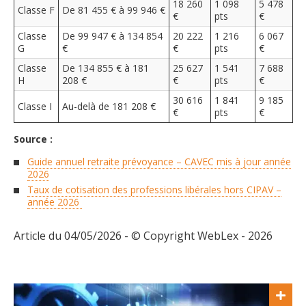
18 260
1 098
5 478
Classe F
De 81 455 € à 99 946 €
€
pts
€
Classe
De 99 947 € à 134 854
20 222
1 216
6 067
G
€
€
pts
€
Classe
De 134 855 € à 181
25 627
1 541
7 688
H
208 €
€
pts
€
30 616
1 841
9 185
Classe I
Au-delà de 181 208 €
€
pts
€
Source :
Guide annuel retraite prévoyance – CAVEC mis à jour année
2026
Taux de cotisation des professions libérales hors CIPAV –
année 2026
Article du 04/05/2026 - © Copyright WebLex - 2026