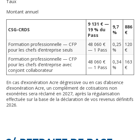
Taux
Montant annuel
9 131 € —
9,7
886
CSG-CRDS
19 % du
%
€
Pass
Formation professionnelle — CFP
48 060 €
0,25
120
pour les chefs d’entreprise seuls
— 1 Pass
%
€
Formation professionnelle — CFP
48 060 €
0,34
163
pour les chefs d’entreprise avec
— 1 Pass
%
€
conjoint collaborateur
En cas d’exonération Acre dégressive ou en cas d’absence
d’exonération Acre, un complément de cotisations non
exonérées sera réclamé en 2027, après la régularisation
effectuée sur la base de la déclaration de vos revenus définitifs
2026.