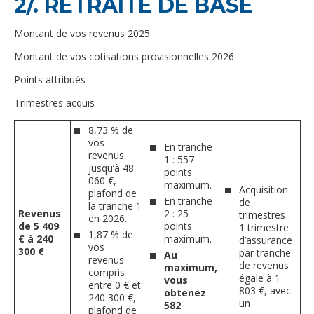
2/. RETRAITE DE BASE
Montant de vos revenus 2025
Montant de vos cotisations provisionnelles 2026
Points attribués
Trimestres acquis
8,73 % de
vos
En tranche
revenus
1 : 557
jusqu’à 48
points
060 €,
maximum.
Acquisition
plafond de
En tranche
de
la tranche 1
Revenus
2 : 25
trimestres :
en 2026.
de 5 409
points
1 trimestre
1,87 % de
€ à 240
maximum.
d’assurance
vos
300 €
par tranche
Au
revenus
de revenus
maximum,
compris
égale à 1
vous
entre 0 € et
803 €, avec
obtenez
240 300 €,
un
582
plafond de