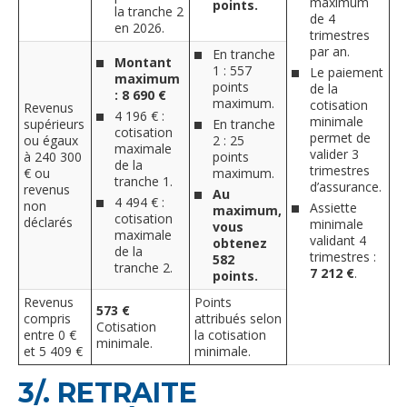
maximum
points.
la tranche 2
de 4
en 2026.
trimestres
par an.
En tranche
Montant
1 : 557
Le paiement
maximum
points
de la
: 8 690 €
maximum.
cotisation
Revenus
4 196 € :
minimale
supérieurs
En tranche
cotisation
permet de
ou égaux
2 : 25
maximale
valider 3
à 240 300
points
de la
trimestres
€ ou
maximum.
tranche 1.
d’assurance.
revenus
Au
4 494 € :
non
Assiette
maximum,
cotisation
déclarés
minimale
vous
maximale
validant 4
obtenez
de la
trimestres :
582
tranche 2.
7 212 €
.
points.
Revenus
Points
573 €
compris
attribués selon
Cotisation
entre 0 €
la cotisation
minimale.
et 5 409 €
minimale.
3/. RETRAITE