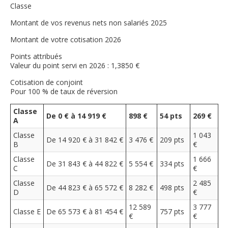
Classe
Montant de vos revenus nets non salariés 2025
Montant de votre cotisation 2026
Points attribués
Valeur du point servi en 2026 : 1,3850 €
Cotisation de conjoint
Pour 100 % de taux de réversion
Classe
De 0 € à 14 919 €
898 €
54 pts
269 €
A
Classe
1 043
De 14 920 € à 31 842 €
3 476 €
209 pts
B
€
Classe
1 666
De 31 843 € à 44 822 €
5 554 €
334 pts
C
€
Classe
2 485
De 44 823 € à 65 572 €
8 282 €
498 pts
D
€
12 589
3 777
Classe E
De 65 573 € à 81 454 €
757 pts
€
€