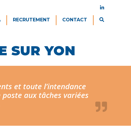
A
RECRUTEMENT
CONTACT
HE SUR YON
ients et toute l’intendance
 poste aux tâches variées
.