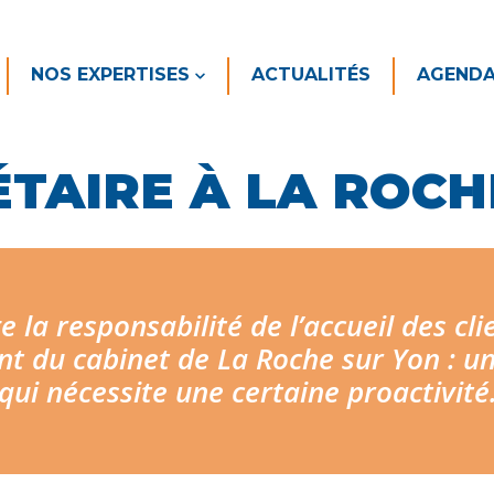
NOS EXPERTISES
ACTUALITÉS
AGEND
ÉTAIRE À LA ROC
e la responsabilité de l’accueil des cl
nt du cabinet de La Roche sur Yon : un
qui nécessite une certaine proactivité