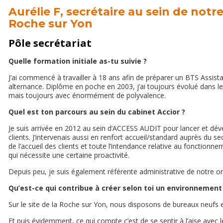
Aurélie F, secrétaire au sein de notr
Roche sur Yon
Pôle secrétariat
Quelle formation initiale as-tu suivie ?
J’ai commencé à travailler à 18 ans afin de préparer un BTS Assista
alternance. Diplôme en poche en 2003, j’ai toujours évolué dans le 
mais toujours avec énormément de polyvalence.
Quel est ton parcours au sein du cabinet Accior ?
Je suis arrivée en 2012 au sein d’ACCESS AUDIT pour lancer et déve
clients. J’intervenais aussi en renfort accueil/standard auprès du sec
de l’accueil des clients et toute l’intendance relative au fonction
qui nécessite une certaine proactivité.
Depuis peu, je suis également référente administrative de notre 
Qu’est-ce qui contribue à créer selon toi un environnement 
Sur le site de la Roche sur Yon, nous disposons de bureaux neufs et
Et puis évidemment, ce qui compte c’est de se sentir à l’aise avec 