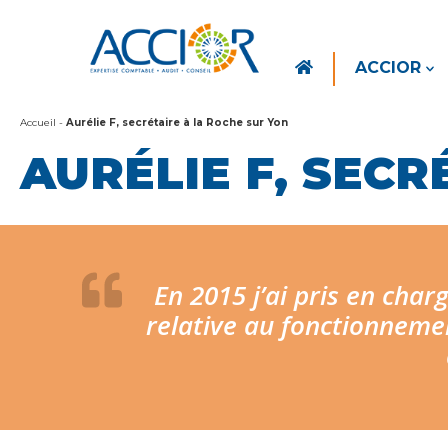
ACCIOR
Accueil
-
Aurélie F, secrétaire à la Roche sur Yon
AURÉLIE F, SECR
En 2015 j’ai pris en charg
relative au fonctionneme