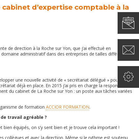
e
cabinet d’expertise comptable
à la
nte de direction à la Roche sur Yon, que j’ai effectué en
domaine administratif dans des entreprises de tailles différentes
lopper une nouvelle activité de « secrétariat délégué » pour nos
rétariat déjà en place. En 2015 j’ai pris en charge la responsabilité
nement du cabinet de La Roche sur Yon : un poste aux tâches variées
organisme de formation
ACCIOR FORMATION
.
de travail agréable ?
 bien équipés, on s’y sent bien et je trouve cela important !
les collègues et avec la direction. Même si le rythme est soutenu