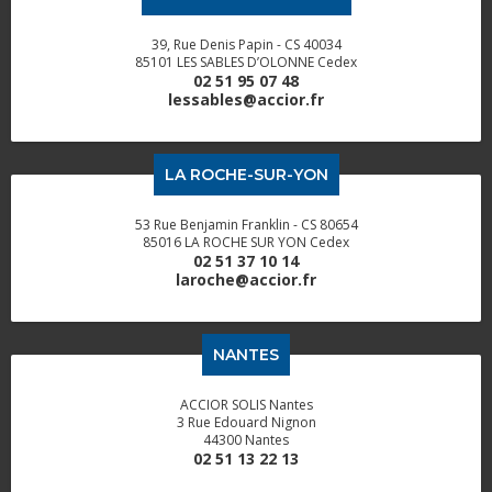
39, Rue Denis Papin - CS 40034
85101 LES SABLES D’OLONNE Cedex
02 51 95 07 48
lessables@accior.fr
LA ROCHE-SUR-YON
53 Rue Benjamin Franklin - CS 80654
85016 LA ROCHE SUR YON Cedex
02 51 37 10 14
laroche@accior.fr
NANTES
ACCIOR SOLIS Nantes
3 Rue Edouard Nignon
44300 Nantes
02 51 13 22 13