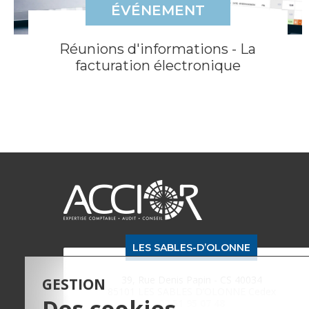
ÉVÉNEMENT
Réunions d'informations - La
facturation électronique
LES SABLES-D’OLONNE
39, Rue Denis Papin - CS 40034
GESTION
85101 LES SABLES D’OLONNE Cedex
Des cookies
02 51 95 07 48